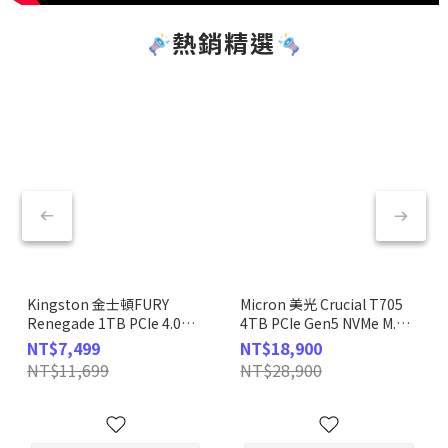
熱銷精選
Kingston 金士頓FURY
Micron 美光 Crucial T705
Renegade 1TB PCIe 4.0
4TB PCIe Gen5 NVMe M.2
NVMe SSD 固態硬碟
SSD 固態硬碟
NT$7,499
NT$18,900
(CT4000T705SSD3)
NT$11,699
NT$28,900