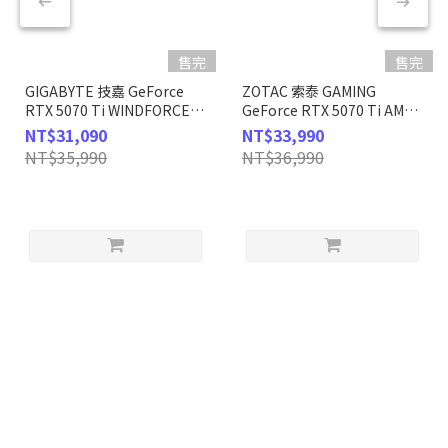
售完
售完
GIGABYTE 技嘉 GeForce
ZOTAC 索泰 GAMING
RTX 5070 Ti WINDFORCE
GeForce RTX 5070 Ti AMP
OC SFF 16G 顯示卡
Extreme INFINITY 顯示卡
NT$31,090
NT$33,990
NT$35,990
NT$36,990