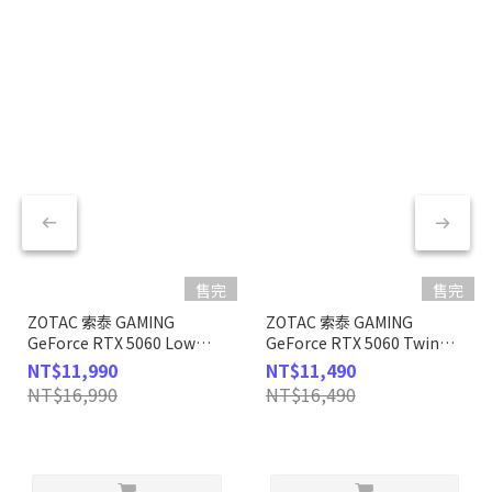
售完
售完
ZOTAC 索泰 GAMING
ZOTAC 索泰 GAMING
GeForce RTX 5060 Low
GeForce RTX 5060 Twin
Profile 顯示卡
Edge OC White Edition 顯
NT$11,990
NT$11,490
示卡
NT$16,990
NT$16,490