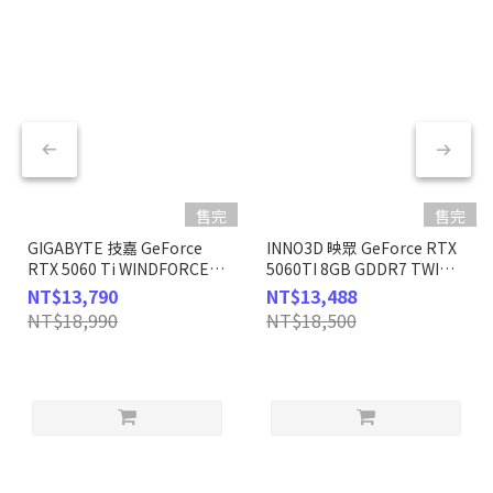
售完
售完
GIGABYTE 技嘉 GeForce
INNO3D 映眾 GeForce RTX
RTX 5060 Ti WINDFORCE
5060TI 8GB GDDR7 TWIN
OC 8G 顯示卡
X2 顯示卡 (N506T2-08D7-
NT$13,790
NT$13,488
193075N)
NT$18,990
NT$18,500