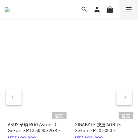
售完
售完
ASUS 華碩 ROG Astral LC
GIGABYTE 技嘉 AORUS
GeForce RTX 5090 32GB
GeForce RTX 5090
GDDR7 OC 超頻版 顯示卡
XTREME WATERFORCE WB