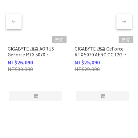
售完
售完
GIGABYTE 技嘉 AORUS
GIGABYTE 技嘉 GeForce
GeForce RTX 5070
RTX 5070 AERO OC 12G 顯
MASTER 12G 顯示卡
示卡
NT$26,090
NT$25,090
NT$30,990
NT$29,990