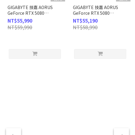
GIGABYTE 技嘉 AORUS
GIGABYTE 技嘉 AORUS
GeForce RTX 5080
GeForce RTX 5080
MASTER ICE 16G 顯示卡
MASTER 16G 顯示卡
NT$55,990
NT$55,190
NT$59,990
NT$58,990