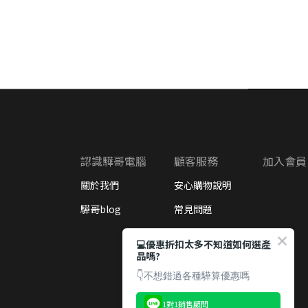
認識驊哥電腦
顧客服務
加入會員
關於我們
安心購物說明
驊哥blog
常見問題
退換貨政策
💻優惠折扣太多不知道如何選產
品嗎?
企業/學校採購
👇不想錯過各種驊算優惠嗎
1對1銷售顧問