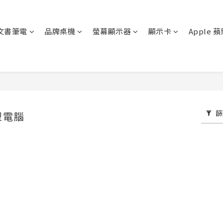
文書筆電
品牌桌機
螢幕顯示器
顯示卡
Apple 
篩
型電腦