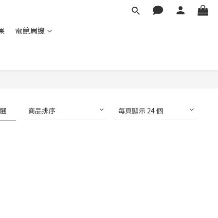
蘋果
電競周邊
選
商品排序
每頁顯示 24 個