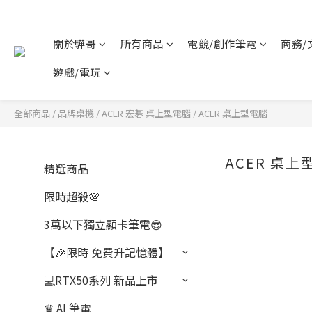
關於驊哥
所有商品
電競/創作筆電
商務/
遊戲/電玩
全部商品
/
品牌桌機
/
ACER 宏碁 桌上型電腦
/
ACER 桌上型電腦
ACER 桌上
精選商品
限時超殺💯
3萬以下獨立顯卡筆電😎
【🎉限時 免費升記憶體】
💻RTX50系列 新品上市
♛ AI 筆電