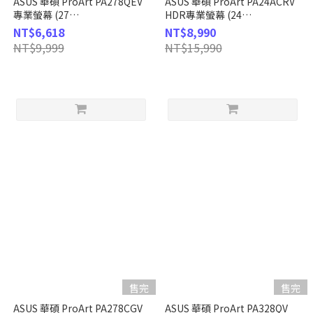
ASUS 華碩 ProArt PA278QEV
ASUS 華碩 ProArt PA24ACRV
專業螢幕 (27
HDR專業螢幕 (24
型/2K/HDMI/DP/IPS)
型/2K/HDMI/DP/IPS/Type-C)
NT$6,618
NT$8,990
NT$9,999
NT$15,990
售完
售完
ASUS 華碩 ProArt PA278CGV
ASUS 華碩 ProArt PA328QV