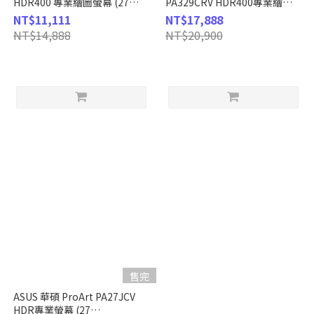
HDR400 專業繪圖螢幕 (27
PA329CRV HDR400專業繪圖
型/4K/HDMI/DP/IPS/Type-C)
螢幕 (32型/4K/HDMI/DP/喇
NT$11,111
NT$17,888
叭/IPS/Type-C)
NT$14,888
NT$20,900
售完
ASUS 華碩 ProArt PA27JCV
HDR專業螢幕 (27