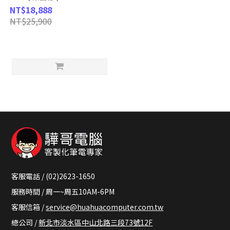
型/5K/HDMI/DP/喇
NT$18,888
叭/IPS/Type-C)
NT$25,900
客服電話 / (02)2623-1650
服務時間 / 周一~周五10AM-6PM
客服信箱 /
service@huahuacomputer.com.tw
總公司 /
新北市淡水區中山北路三段73號12F