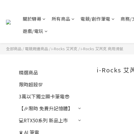
關於驊哥
所有商品
電競/創作筆電
商務/
遊戲/電玩
全部商品
/
電競周邊商品
/
i-Rocks 艾芮克
/
i-Rocks 艾芮克 商用滑鼠
i-Rocks 
精選商品
限時超殺💯
3萬以下獨立顯卡筆電😎
【🎉限時 免費升記憶體】
💻RTX50系列 新品上市
♛ AI 筆電