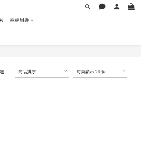
蘋果
電競周邊
選
商品排序
每頁顯示 24 個