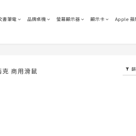
文書筆電
品牌桌機
螢幕顯示器
顯示卡
Apple 
篩
艾芮克 商用滑鼠