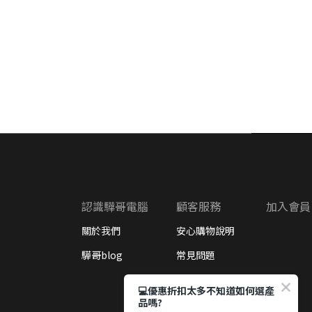
認識驊哥電腦
顧客服務
加入會員
關於我們
安心購物說明
驊哥blog
常見問題
退換貨政策
💻優惠折扣太多不知道如何選產
品嗎?
企業/學校採購