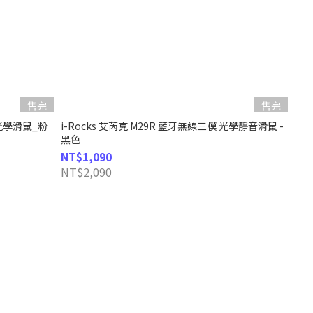
售完
售完
線光學滑鼠_粉
i-Rocks 艾芮克 M29R 藍牙無線三模 光學靜音滑鼠 -
黑色
NT$1,090
NT$2,090