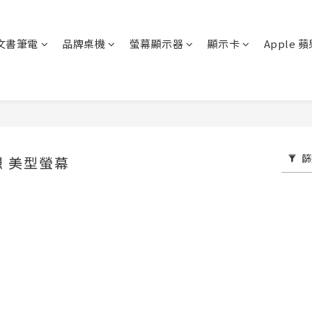
文書筆電
品牌桌機
螢幕顯示器
顯示卡
Apple 
篩
聯想 美型螢幕