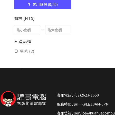
套用篩選
(0/20)
價格 (NT$)
~
產品類
螢幕 (2)
客服電話 / (02)2623-1650
服務時間 / 周一~周五10AM-6PM
客服信箱 /
service@huahuacomput