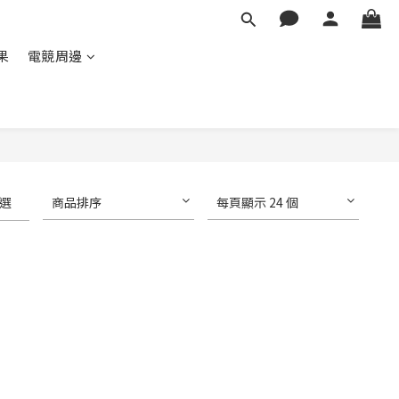
蘋果
電競周邊
選
商品排序
每頁顯示 24 個