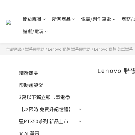
關於驊哥
所有商品
電競/創作筆電
商務/
遊戲/電玩
全部商品
/
螢幕顯示器
/
Lenovo 聯想 螢幕顯示器
/
Lenovo 聯想 美型螢幕
Lenovo 
精選商品
限時超殺💯
3萬以下獨立顯卡筆電😎
【🎉限時 免費升記憶體】
💻RTX50系列 新品上市
♛ AI 筆電