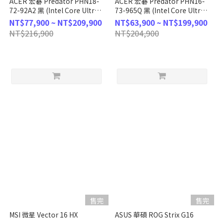
ACER 宏碁 Predator PHN18-
ACER 宏碁 Predator PHN16-
72-92A2 黑 (Intel Core Ultra 9
73-965Q 黑 (Intel Core Ultra
275HX/32G/1TB/RTX5070TI/W11/WQXGA/240Hz/18)
9
NT$77,900 ~ NT$209,900
NT$63,900 ~ NT$199,900
客製化AI電競筆電
275HX/16G/512G/RTX5070TI/W
NT$216,900
NT$204,900
客製化AI電競筆電
售完
售完
MSI 微星 Vector 16 HX
ASUS 華碩 ROG Strix G16