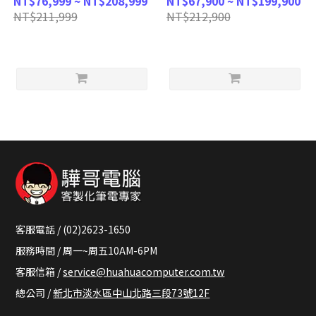
NT$76,999 ~ NT$208,999
NT$67,900 ~ NT$199,900
275HX/RTX5070Ti/240Hz/32G/1TB
275HX/32G/RTX
NT$211,999
NT$212,900
SSD/Win11
5070Ti/1TB/W11/WQXGA/240Hz
Home/WQXGA/16) 客製化AI電
客製化AI電競筆電
競筆電
客服電話 / (02)2623-1650
服務時間 / 周一~周五10AM-6PM
客服信箱 /
service@huahuacomputer.com.tw
總公司 /
新北市淡水區中山北路三段73號12F