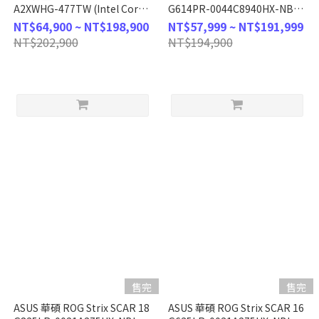
A2XWHG-477TW (Intel Core
G614PR-0044C8940HX-NBL
Ultra 9
(R9-8940HX/16G/RTX
NT$64,900 ~ NT$198,900
NT$57,999 ~ NT$191,999
275HX/16G/1T/RTX5070Ti/WIN11/FHD+/144Hz/16)
5070Ti/1TB
NT$202,900
NT$194,900
客製化AI電競筆電
PCIe/W11/2.5K/165Hz/16) 客
製化電競筆電
售完
售完
ASUS 華碩 ROG Strix SCAR 18
ASUS 華碩 ROG Strix SCAR 16