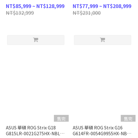
NBLO (AMD Ryzen AI 9 HX
(Intel Core Ultra 9
NT$85,999 ~ NT$128,999
NT$77,999 ~ NT$208,999
370/64G/RTX5070Ti/1TB/W11/3K/120Hz/14)
275HX/32G/RTX5070Ti/1TB
NT$132,999
NT$231,000
客製化AI電競筆電
PCIe/W11/2.5K/240Hz/16) 客
製化AI電競筆電
售完
售完
ASUS 華碩 ROG Strix G18
ASUS 華碩 ROG Strix G16
G815LR-0021G275HX-NBL
G614FR-0054G9955HX-NBL