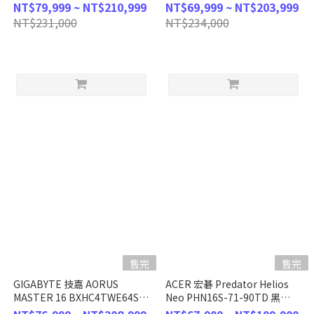
(Intel Core Ultra 9
(R9-9955HX/16G/RTX
NT$79,999 ~ NT$210,999
NT$69,999 ~ NT$203,999
275HX/32G/RTX5070Ti/1TB
5070Ti/1TB
NT$231,000
NT$234,000
PCIe/W11/2.5K/240Hz/18) 客
PCIe/W11/2.5K/240Hz/16) 客
製化AI電競筆電
製化電競筆電
售完
售完
GIGABYTE 技嘉 AORUS
ACER 宏碁 Predator Helios
MASTER 16 BXHC4TWE64SH
Neo PHN16S-71-90TD 黑
(Intel Core Ultra 9
(Intel Core Ultra 9