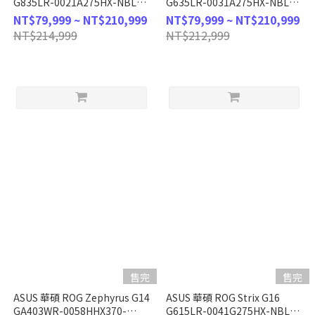
G835LR-0021A275HX-NBLM
G635LR-0031A275HX-NBLM
(Intel Core Ultra 9
(Intel Core Ultra 9
NT$79,999 ~ NT$210,999
NT$79,999 ~ NT$210,999
275HX/32G/RTX
275HX/32G/RTX
NT$214,999
NT$212,999
5070Ti/1TB/W11/2.5K/240Hz/18)
5070Ti/1TB/W11/2.5K/240Hz/16
客製化AI電競筆電
客製化AI電競筆電
售完
售完
ASUS 華碩 ROG Zephyrus G14
ASUS 華碩 ROG Strix G16
GA403WR-0058HHX370-
G615LR-0041G275HX-NBL