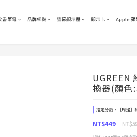
文書筆電
品牌桌機
螢幕顯示器
顯示卡
Apple 
UGREEN
換器(顏色:
指定分類，【周邊】驊哥
NT$449
NT$5
規格
: HDMI轉VGA轉換