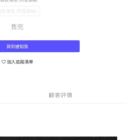
顏色:黑色 /附音源線)
售完
貨到通知我
加入追蹤清單
顧客評價