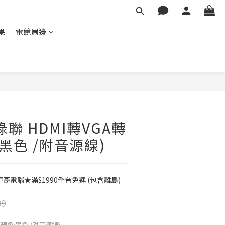
蘋果
電競周邊
 綠聯 HDMI轉VGA轉
黑色 /附音源線)
電腦★滿$1990全台免運 (包含離島)
99
器(顏色:黑色 /附音源線)