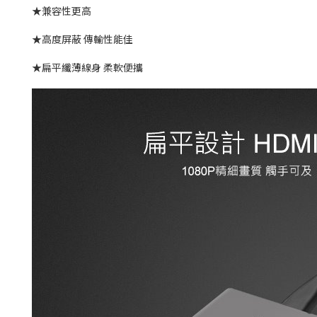
★兼容性更高
★高度屏蔽 傳輸性能佳
★扁平纖薄線身 柔軟便攜