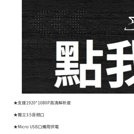
★支援1920*1080P高清解析度
★獨立3.5音頻口
★Micro USB口備用供電