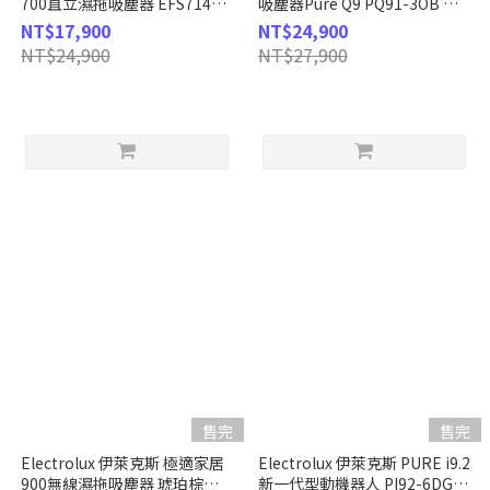
700直立濕拖吸塵器 EFS71435
吸塵器Pure Q9 PQ91-3OB 沉
靜謐棕
穩藍
NT$17,900
NT$24,900
NT$24,900
NT$27,900
售完
售完
Electrolux 伊萊克斯 極適家居
Electrolux 伊萊克斯 PURE i9.2
900無線濕拖吸塵器 琥珀棕
新一代型動機器人 PI92-6DGM