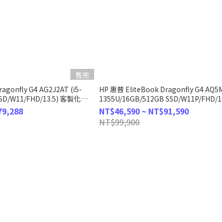
售完
agonfly G4 AG2J2AT (i5-
HP 惠普 EliteBook Dragonfly G4 AQ5M
SSD/W11/FHD/13.5) 客製化商
1355U/16GB/512GB SSD/W11P/FHD/
商務筆電
79,288
NT$46,590 ~ NT$91,590
NT$99,900