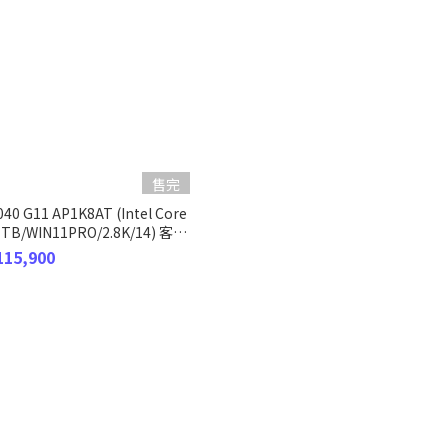
售完
40 G11 AP1K8AT (Intel Core
/1TB/WIN11PRO/2.8K/14) 客製
115,900