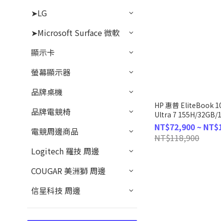
➤LG
➤Microsoft Surface 微軟
顯示卡
螢幕顯示器
品牌桌機
HP 惠普 EliteBook 10
品牌電競椅
Ultra 7 155H/32GB
化AI商務筆電
NT$72,900 ~ NT$
電競周邊商品
NT$118,900
Logitech 羅技 周邊
COUGAR 美洲獅 周邊
信星科技 周邊