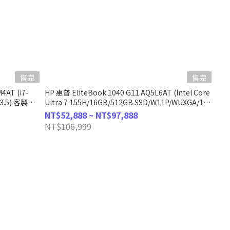
售完
售完
4AT (i7-
HP 惠普 EliteBook 1040 G11 AQ5L6AT (Intel Core
13.5) 客製化
Ultra 7 155H/16GB/512GB SSD/W11P/WUXGA/14)
客製化觸控商務筆電
NT$52,888 ~ NT$97,888
NT$106,999