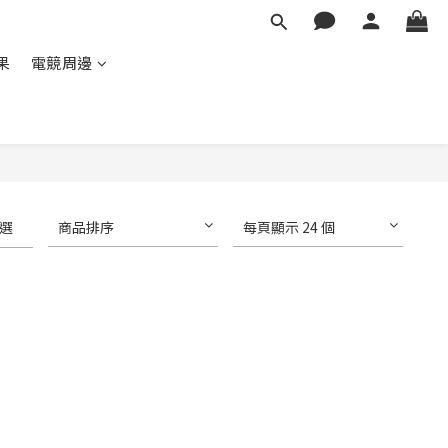
蘋果
電競周邊
選
商品排序
每頁顯示 24 個