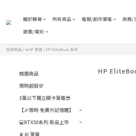
關於驊哥
所有商品
電競/創作筆電
商務/
遊戲/電玩
全部商品
/
➤HP 惠普
/
HP EliteBook 系列
HP EliteB
精選商品
限時超殺💯
3萬以下獨立顯卡筆電😎
【🎉限時 免費升記憶體】
💻RTX50系列 新品上市
♛ AI 筆電