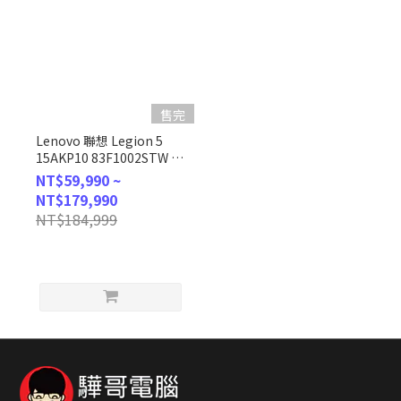
售完
Lenovo 聯想 Legion 5
15AKP10 83F1002STW 黑
(AMD Ryzen AI 7
NT$59,990 ~
350/16G/1TB/RTX5070/165Hz/W11/WQXGA/15.1)
NT$179,990
客製化AI電競筆電
NT$184,999