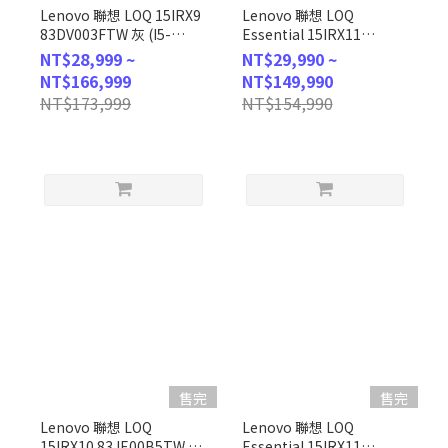
Lenovo 聯想 LOQ 15IRX9
Lenovo 聯想 LOQ
83DV003FTW 灰 (I5-
Essential 15IRX11
13450HX/8G/RTX4050-
83SC004ETW 灰(i5-
NT$28,999 ~
NT$29,990 ~
6G/512G
13450HX/16G/RTX5050/512G/W
NT$166,999
NT$149,990
PCIe/W11/FHD/144Hz/15.6)
客製化電競筆電
NT$173,999
NT$154,990
客製化電競筆電
售完
售完
Lenovo 聯想 LOQ
Lenovo 聯想 LOQ
15IRX10 83JE00B5TW 灰
Essential 15IRX11