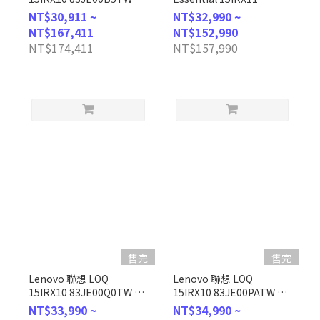
(i5-
83SC004FTW 灰(i5-
NT$30,911 ~
NT$32,990 ~
13450HX/12GBx2/512G
13450HX/16G/RTX5060/512G/W
NT$167,411
NT$152,990
SSD/RTX5050/W11/FHD/144Hz/15.6)
客製化電競筆電
NT$174,411
NT$157,990
客製化電競筆電
售完
售完
Lenovo 聯想 LOQ
Lenovo 聯想 LOQ
15IRX10 83JE00Q0TW 灰
15IRX10 83JE00PATW 灰
(i5-
(i5-
NT$33,990 ~
NT$34,990 ~
13450HX/16GB/512GB/RTX5050/WIN11/FHD/144Hz/15.6)
13450HX/16GB/RTX5060/512GB