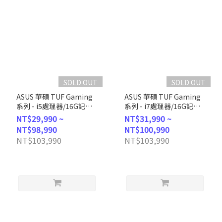
SOLD OUT
SOLD OUT
ASUS 華碩 TUF Gaming
ASUS 華碩 TUF Gaming
系列 - i5處理器/16G記憶
系列 - i7處理器/16G記憶
體/1TB
體/1TB
NT$29,990 ~
NT$31,990 ~
SSD/RTX4060/Win11 (H-
SSD/RTX3050/Win11 (H-
NT$98,990
NT$100,990
T500MV-
T500MV-13620H492W5)
NT$103,990
NT$103,990
13420H450W46)