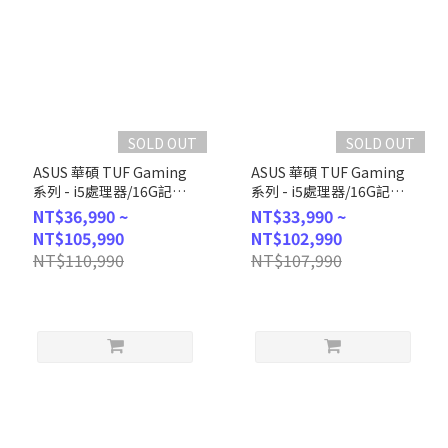
SOLD OUT
SOLD OUT
ASUS 華碩 TUF Gaming
ASUS 華碩 TUF Gaming
系列 - i5處理器/16G記憶
系列 - i5處理器/16G記憶
體/1TB
體/1TB
NT$36,990 ~
NT$33,990 ~
SSD/RTX5060Ti/Win11
SSD/RTX5060/Win11 (H-
NT$105,990
NT$102,990
(H-T500MV-
T500MV-13420H269W6)
NT$110,990
NT$107,990
13420H436W6T)