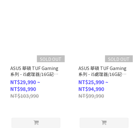
SOLD OUT
SOLD OUT
ASUS 華碩 TUF Gaming
ASUS 華碩 TUF Gaming
系列 - i5處理器/16G記憶
系列 - i5處理器/16G記憶
體/1TB
體/512G
NT$29,990 ~
NT$25,990 ~
SSD/RTX5050/Win11 (H-
SSD/RTX3050/Win11 (H-
NT$98,990
NT$94,990
T500MV-
T500MV-13420H428W5)
NT$103,990
NT$99,990
13420H495W55)