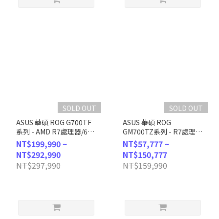
SOLD OUT
SOLD OUT
ASUS 華碩 ROG G700TF
ASUS 華碩 ROG
系列 - AMD R7處理器/64G
GM700TZ系列 - R7處理
記憶體/2T
器/32G記憶體/1T
NT$199,990 ~
NT$57,777 ~
SSD/RTX5090/Win11
SSD/RX9070XT/Win11
NT$292,990
NT$150,777
(GM700TZ-R9800X059W)
(GM700TZ-
NT$297,990
NT$159,990
R8700F111W7A)