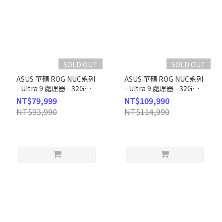
SOLD OUT
SOLD OUT
ASUS 華碩 ROG NUC系列
ASUS 華碩 ROG NUC系列
- Ultra 9 處理器 - 32G記
- Ultra 9 處理器 - 32G記
憶體 / 1TB SSD /
憶體 / 2TB SSD /
NT$79,999
NT$109,990
RTX5070Ti顯卡 / Win11
RTX5080顯卡 / Win11
NT$93,990
NT$114,990
(RNUC15JNK9X389A9)
(RNUC15JNK9X28AA9)