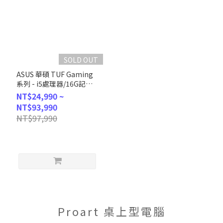
SOLD OUT
ASUS 華碩 TUF Gaming
系列 - i5處理器/16G記憶
體/512G SSD/RTX3050顯
NT$24,990 ~
卡/Win11 (H-T500MV-
NT$93,990
13420H415W5)
NT$97,990
Proart 桌上型電腦