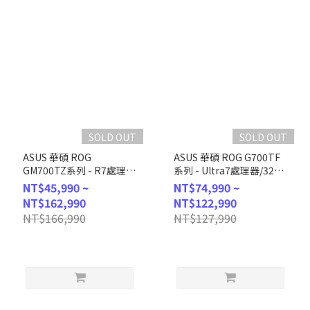
SOLD OUT
SOLD OUT
ASUS 華碩 ROG
ASUS 華碩 ROG G700TF
GM700TZ系列 - R7處理
系列 - Ultra7處理器/32G
器/16G記憶體/1T
記憶體/1T
NT$45,990 ~
NT$74,990 ~
SSD/RX9060XT/Win11
SSD/RTX5070/Win11
NT$162,990
NT$122,990
(GM700TZ-
(G700TF-7265KF114W7)
NT$166,990
NT$127,990
R8700F126W6A)