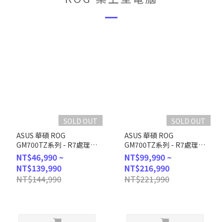
SOLD OUT
SOLD OUT
ASUS 華碩 ROG
ASUS 華碩 ROG
GM700TZ系列 - R7處理
GM700TZ系列 - R7處理
器/32G記憶體/1T
器/32G記憶體/2T
NT$46,990 ~
NT$99,990 ~
SSD/RX9060XT/Win11
SSD/RTX5080/Win11
NT$139,990
NT$216,990
(GM700TZ-R8700F126W)
(GM700TZ-
NT$144,990
NT$221,990
R9800X202W8)