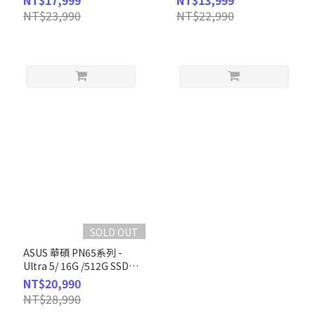
NT$17,999
NT$13,999
(NUC13VYKI7MR8910)
(NUC13VYKI5MR6610)
NT$23,990
NT$22,990
SOLD OUT
ASUS 華碩 PN65系列 -
Ultra 5/ 16G /512G SSD /
W11 (PN65-25HFPYA)
NT$20,990
NT$28,990