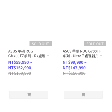
SOLD OUT
SOLD OUT
ASUS 華碩 ROG
ASUS 華碩 ROG G700TF
GM700TZ系列 - R7處理
系列 - Ultra 7 處理器/32G
器/32G記憶體/1T
記憶體/2T SSD/RTX5080
NT$59,990 ~
NT$99,990 ~
SSD/RX9070XT/Win11
顯卡/Win11 (G700TF-
NT$152,990
NT$147,990
(GM700TZ-
7265KF115W8)
NT$159,990
NT$150,990
R8700F130W7A)