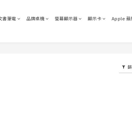
文書筆電
品牌桌機
螢幕顯示器
顯示卡
Apple 
篩