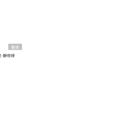
售完
鼠-靜夜綠