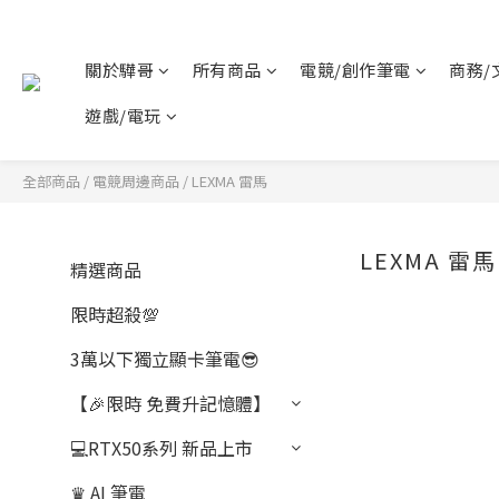
關於驊哥
所有商品
電競/創作筆電
商務/
遊戲/電玩
全部商品
/
電競周邊商品
/
LEXMA 雷馬
LEXMA 雷馬
精選商品
限時超殺💯
3萬以下獨立顯卡筆電😎
【🎉限時 免費升記憶體】
💻RTX50系列 新品上市
♛ AI 筆電