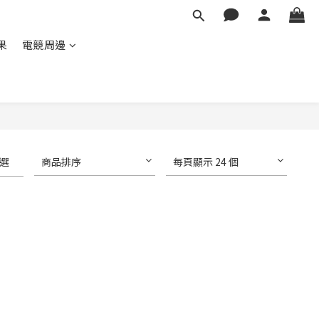
蘋果
電競周邊
選
商品排序
每頁顯示 24 個