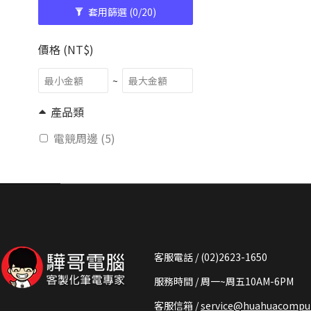
套用篩選
(0/20)
價格 (NT$)
~
產品類
電競周邊 (5)
客服電話 / (02)2623-1650
服務時間 / 周一~周五10AM-6PM
客服信箱 /
service@huahuacomput