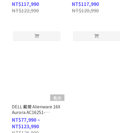
(Intel Core 9
Ultra 9
NT$117,990
NT$117,990
270H/16GB/1TB/RTX5070/W11/WQXGA/120Hz/16)
275HX/16GB/1TB/RTX5060/W1
NT$122,990
NT$120,990
客製化電競筆電
客製化AI電競筆電
售完
DELL 戴爾 Alienware 16X
Aurora AC16251-
R1978QBTW 星際靛藍
NT$77,990 ~
(Intel Core Ultra 9
NT$123,990
275HX/16GB/1TB/RTX5070/W11/QHD+/240Hz/16)
NT$126,990