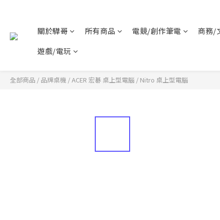
關於驊哥
所有商品
電競/創作筆電
商務/
遊戲/電玩
全部商品
/
品牌桌機
/
ACER 宏碁 桌上型電腦
/
Nitro 桌上型電腦