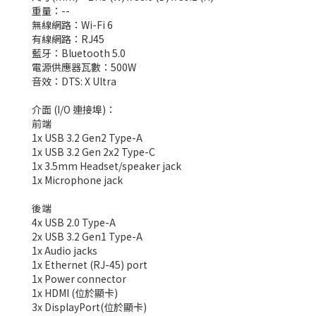
重量：--
無線網路：Wi-Fi 6
有線網路：RJ45
藍牙：Bluetooth 5.0
電源供應器瓦數：500W
音效：DTS: X Ultra
介面 (I/O 連接埠)：
前端
1x USB 3.2 Gen2 Type-A
1x USB 3.2 Gen 2x2 Type-C
1x 3.5mm Headset/speaker jack
1x Microphone jack
後端
4x USB 2.0 Type-A
2x USB 3.2 Gen1 Type-A
1x Audio jacks
1x Ethernet (RJ-45) port
1x Power connector
1x HDMI (位於顯卡)
3x DisplayPort(位於顯卡)