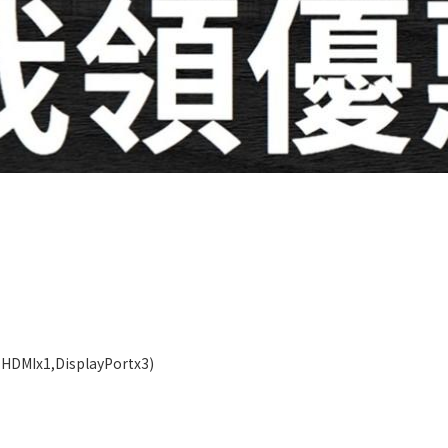
DMIx1,DisplayPortx3)