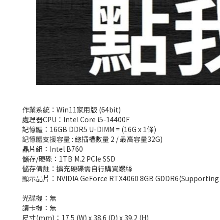
作業系統：Win11家用版 (64bit)
處理器CPU：Intel Core i5-14400F
記憶體：16GB DDR5 U-DIMM = (16G x 1條)
記憶體支援容量 : 總插槽數量 2 / 最高容量32G)
晶片組：Intel B760
儲存/硬碟：1TB M.2 PCIe SSD
儲存備註：擴充硬碟需自行購買螺絲
顯示晶片：NVIDIA GeForce RTX4060 8GB GDDR6(Supporting H
光碟機：無
讀卡機：無
尺寸(mm)：17.5 (W) x 38.6 (D) x 39.2 (H)