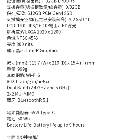
記憶體(實際出貨)： 32GB LPDDR5
支援容量(總插槽數量/總容量): 0/32GB
儲存/硬碟: 512GB PCIe Gen4 SSD
支援擴充空間(包含已安裝部分): M.2 SSD *1
LCD: 14.0" IPS/16:10/霧面/LED背光
解析度:WUXGA 1920 x 1200
色域:NTSC 45%
亮度:300 nits
顯示晶片: IntelR Graphics
尺寸(mm): 313.7 (W) x 219 (D) x 15.4 (H) mm
重量: 999g
無線網路: Wi-Fi 6
802.11a/b/g/n/ac+ax
Dual Band (2.4 GHz and 5 GHz)
2x2 MU-MIMO
藍牙: BluetoothR 5.1
電源變壓器: 65W Type-C
電池: 50 Wh
Battery Life: Battery life up to 9 hours
介面 (I/O連接埠):