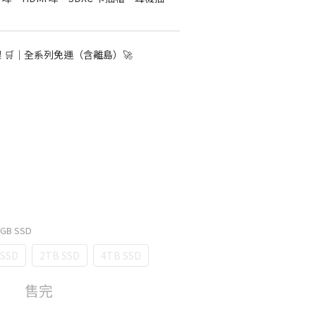
果 🛒｜全系列免運（含離島）🚀
2GB SSD
 SSD
2TB SSD
4TB SSD
售完