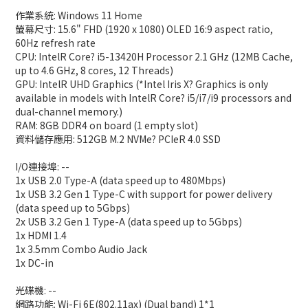
作業系統: Windows 11 Home
螢幕尺寸: 15.6" FHD (1920 x 1080) OLED 16:9 aspect ratio,
60Hz refresh rate
CPU: IntelR Core? i5-13420H Processor 2.1 GHz (12MB Cache,
up to 4.6 GHz, 8 cores, 12 Threads)
GPU: IntelR UHD Graphics (*Intel Iris X? Graphics is only
available in models with IntelR Core? i5/i7/i9 processors and
dual-channel memory.)
RAM: 8GB DDR4 on board (1 empty slot)
資料儲存應用: 512GB M.2 NVMe? PCIeR 4.0 SSD
I/O連接埠: --
1x USB 2.0 Type-A (data speed up to 480Mbps)
1x USB 3.2 Gen 1 Type-C with support for power delivery
(data speed up to 5Gbps)
2x USB 3.2 Gen 1 Type-A (data speed up to 5Gbps)
1x HDMI 1.4
1x 3.5mm Combo Audio Jack
1x DC-in
光碟機: --
網路功能: Wi-Fi 6E(802.11ax) (Dual band) 1*1