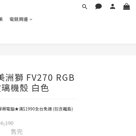
蘋果
電競周邊
美洲獅 FV270 RGB
璃機殼 白色
電腦★滿$1990全台免運 (包含離島)
6,190
售完