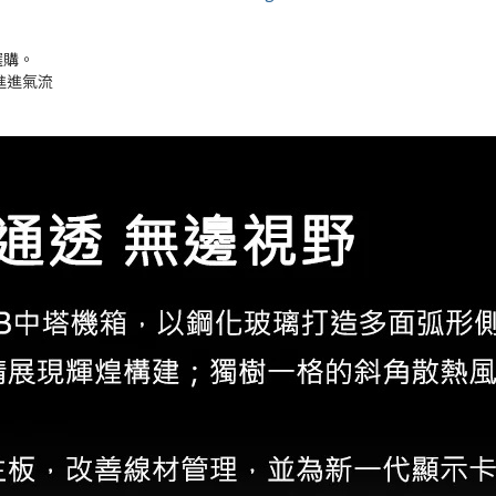
選購。
進進氣流