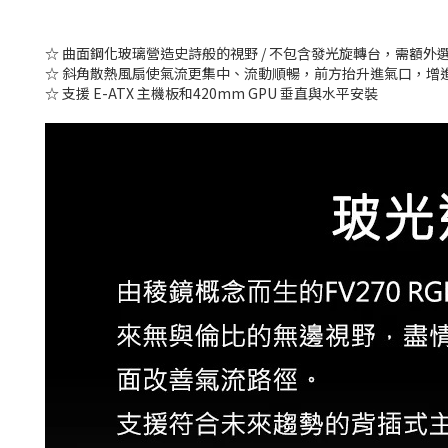
☆ 曲面鋼化玻璃營造史詩般的視野 / 不包含發光旋轉台，需額外
☆ 斜角散熱風扇使氣流更集中、流動順暢，前方抬升進氣口，增
☆ 支援 E-ATX 主機板和420mm GPU 垂直與水平安裝