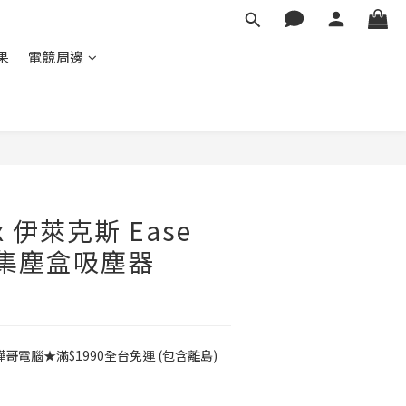
蘋果
電競周邊
ux 伊萊克斯 Ease
式集塵盒吸塵器
B
電腦★滿$1990全台免運 (包含離島)