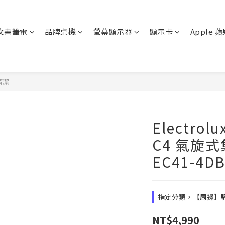
文書筆電
品牌桌機
螢幕顯示器
顯示卡
Apple 
除清潔
Electrol
C4 氣旋
EC41-4D
指定分類，【周邊】驊哥
NT$4,990