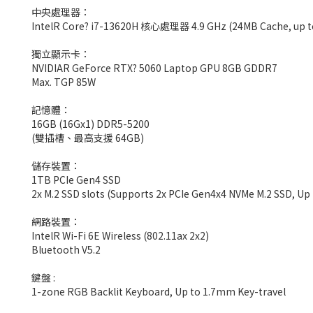
中央處理器：
IntelR Core? i7-13620H 核心處理器 4.9 GHz (24MB Cache, up to 4
獨立顯示卡：
NVIDIAR GeForce RTX? 5060 Laptop GPU 8GB GDDR7
Max. TGP 85W
記憶體：
16GB (16Gx1) DDR5-5200
(雙插槽、最高支援 64GB)
儲存裝置：
1TB PCIe Gen4 SSD
2x M.2 SSD slots (Supports 2x PCIe Gen4x4 NVMe M.2 SSD, Up
網路裝置：
IntelR Wi-Fi 6E Wireless (802.11ax 2x2)
Bluetooth V5.2
鍵盤 :
1-zone RGB Backlit Keyboard, Up to 1.7mm Key-travel