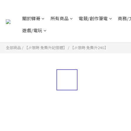
關於驊哥
所有商品
電競/創作筆電
商務/
遊戲/電玩
全部商品
/
【🎉限時 免費升記憶體】
/
【🎉限時 免費升24G】