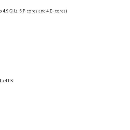
.9 GHz, 6 P-cores and 4 E- cores)
 to 4TB