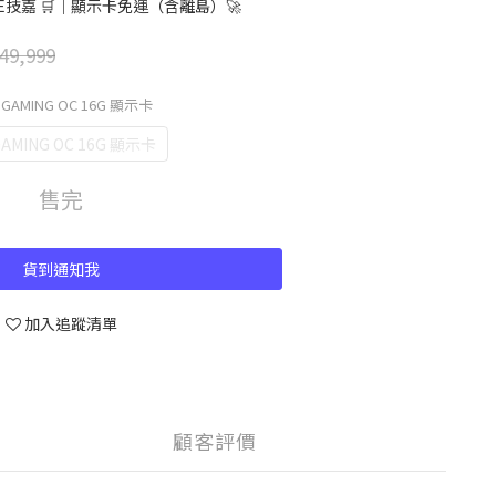
TE技嘉 🛒｜顯示卡免運（含離島）🚀
49,999
80 GAMING OC 16G 顯示卡
 GAMING OC 16G 顯示卡
售完
貨到通知我
加入追蹤清單
顧客評價