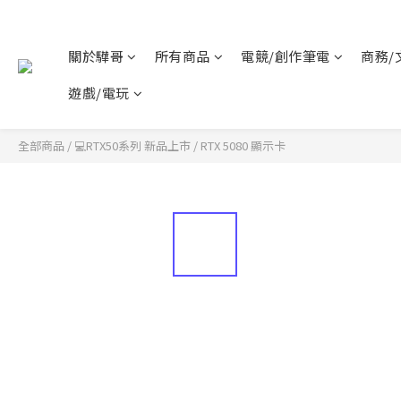
關於驊哥
所有商品
電競/創作筆電
商務/
遊戲/電玩
全部商品
/
💻RTX50系列 新品上市
/
RTX 5080 顯示卡