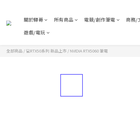
關於驊哥
所有商品
電競/創作筆電
商務/
遊戲/電玩
全部商品
/
💻RTX50系列 新品上市
/
NVIDIA RTX5060 筆電