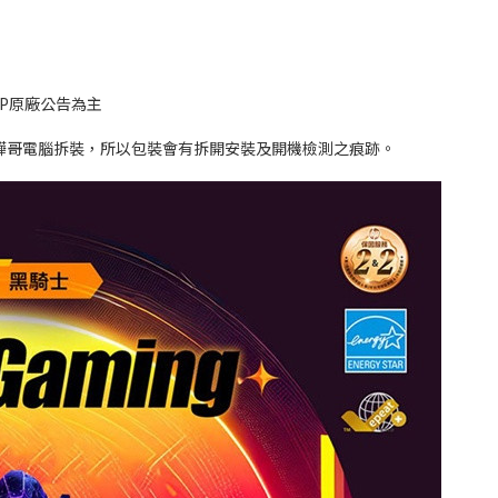
P原廠公告為主
驊哥電腦拆裝，所以包裝會有拆開安裝及開機檢測之痕跡。