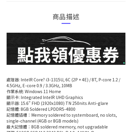
商品描述
處理器: IntelR Core? i3-1315U, 6C (2P + 4E) / 8T, P-core 1.2 /
4.5GHz, E-core 0.9 / 3.3GHz, 10MB
作業系統: Windows 11 Home
顯示卡: Integrated IntelR UHD Graphics
顯示器: 15.6" FHD (1920x1080) TN 250nits Anti-glare
記憶體: 8GB Soldered LPDDR5-4800
記憶體插槽：Memory soldered to systemboard, no slots,
single-channel (4GB or 8GB models)
最大記憶體：8GB soldered memory, not upgradable