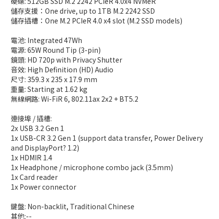
硬碟: 512GB SSD M.2 2242 PCIeR 4.0x4 NVMeR
儲存支援：One drive, up to 1TB M.2 2242 SSD
儲存插槽：One M.2 PCIeR 4.0 x4 slot (M.2 SSD models)
電池: Integrated 47Wh
電源: 65W Round Tip (3-pin)
鏡頭: HD 720p with Privacy Shutter
音效: High Definition (HD) Audio
尺寸: 359.3 x 235 x 17.9 mm
重量: Starting at 1.62 kg
無線網路: Wi-FiR 6, 802.11ax 2x2 + BT5.2
連接埠 / 插槽:
2x USB 3.2 Gen 1
1x USB-CR 3.2 Gen 1 (support data transfer, Power Delivery
and DisplayPort? 1.2)
1x HDMIR 1.4
1x Headphone / microphone combo jack (3.5mm)
1x Card reader
1x Power connector
鍵盤: Non-backlit, Traditional Chinese
其他:--