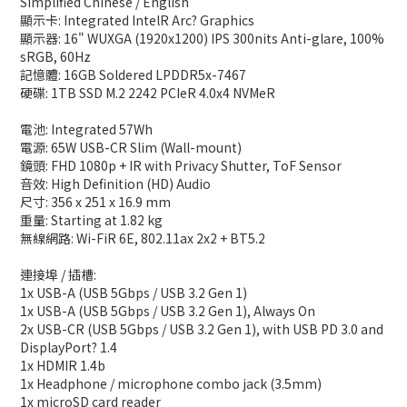
Simplified Chinese / English
顯示卡: Integrated IntelR Arc? Graphics
顯示器: 16" WUXGA (1920x1200) IPS 300nits Anti-glare, 100%
sRGB, 60Hz
記憶體: 16GB Soldered LPDDR5x-7467
硬碟: 1TB SSD M.2 2242 PCIeR 4.0x4 NVMeR
電池: Integrated 57Wh
電源: 65W USB-CR Slim (Wall-mount)
鏡頭: FHD 1080p + IR with Privacy Shutter, ToF Sensor
音效: High Definition (HD) Audio
尺寸: 356 x 251 x 16.9 mm
重量: Starting at 1.82 kg
無線網路: Wi-FiR 6E, 802.11ax 2x2 + BT5.2
連接埠 / 插槽:
1x USB-A (USB 5Gbps / USB 3.2 Gen 1)
1x USB-A (USB 5Gbps / USB 3.2 Gen 1), Always On
2x USB-CR (USB 5Gbps / USB 3.2 Gen 1), with USB PD 3.0 and
DisplayPort? 1.4
1x HDMIR 1.4b
1x Headphone / microphone combo jack (3.5mm)
1x microSD card reader