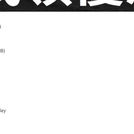
H
MB)
Key