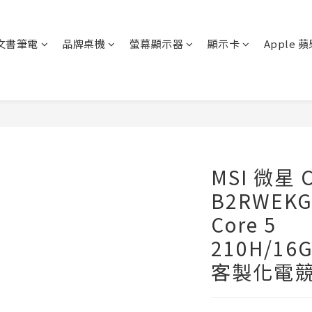
文書筆電
品牌桌機
螢幕顯示器
顯示卡
Apple 
MSI 微星 C
B2RWEKG-
Core 5
210H/16G
客製化電