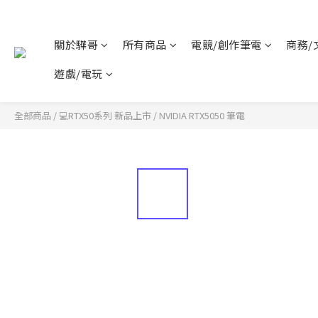
關於驊哥
所有商品
電競/創作筆電
商務/
遊戲/電玩
全部商品
/
💻RTX50系列 新品上市
/
NVIDIA RTX5050 筆電