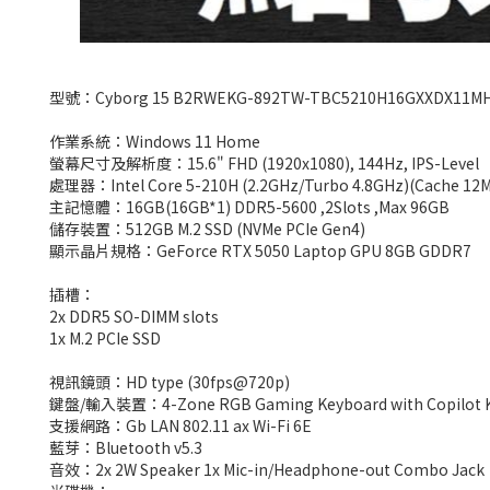
型號：Cyborg 15 B2RWEKG-892TW-TBC5210H16GXXDX11M
作業系統：Windows 11 Home
螢幕尺寸及解析度：15.6" FHD (1920x1080), 144Hz, IPS-Level
處理器：Intel Core 5-210H (2.2GHz/Turbo 4.8GHz)(Cache 12
主記憶體：16GB(16GB*1) DDR5-5600 ,2Slots ,Max 96GB
儲存裝置：512GB M.2 SSD (NVMe PCIe Gen4)
顯示晶片規格：GeForce RTX 5050 Laptop GPU 8GB GDDR7
插槽：
2x DDR5 SO-DIMM slots
1x M.2 PCIe SSD
視訊鏡頭：HD type (30fps@720p)
鍵盤/輸入裝置：4-Zone RGB Gaming Keyboard with Copilot 
支援網路：Gb LAN 802.11 ax Wi-Fi 6E
藍芽：Bluetooth v5.3
音效：2x 2W Speaker 1x Mic-in/Headphone-out Combo Jack