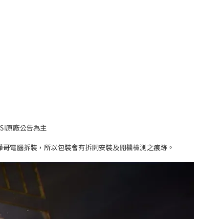
SI原廠公告為主
驊哥電腦拆裝，所以包裝會有拆開安裝及開機檢測之痕跡。