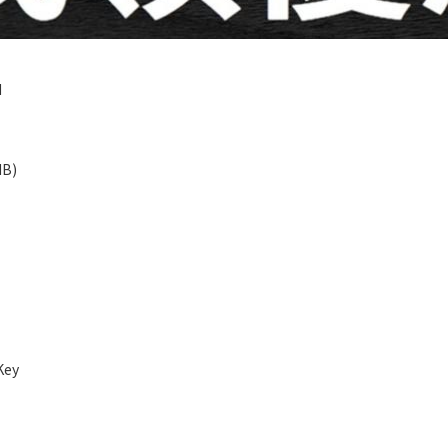
H
MB)
Key