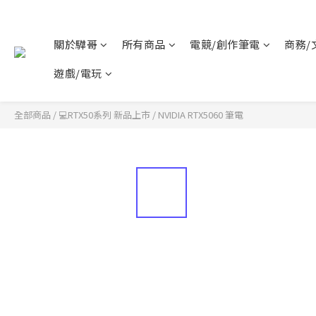
關於驊哥
所有商品
電競/創作筆電
商務/
遊戲/電玩
全部商品
/
💻RTX50系列 新品上市
/
NVIDIA RTX5060 筆電