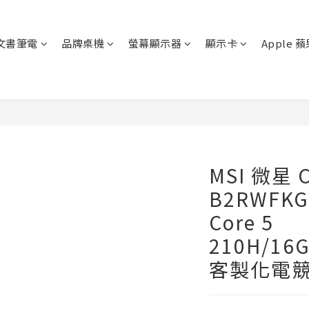
文書筆電
品牌桌機
螢幕顯示器
顯示卡
Apple 
MSI 微星 C
B2RWFKG-
Core 5
210H/16G
客製化電