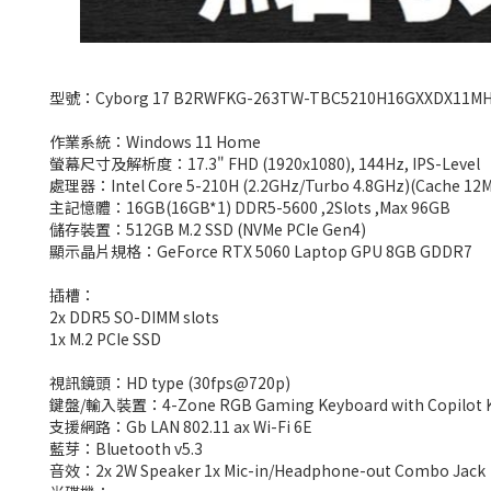
型號：Cyborg 17 B2RWFKG-263TW-TBC5210H16GXXDX11M
作業系統：Windows 11 Home
螢幕尺寸及解析度：17.3" FHD (1920x1080), 144Hz, IPS-Level
處理器：Intel Core 5-210H (2.2GHz/Turbo 4.8GHz)(Cache 12
主記憶體：16GB(16GB*1) DDR5-5600 ,2Slots ,Max 96GB
儲存裝置：512GB M.2 SSD (NVMe PCIe Gen4)
顯示晶片規格：GeForce RTX 5060 Laptop GPU 8GB GDDR7
插槽：
2x DDR5 SO-DIMM slots
1x M.2 PCIe SSD
視訊鏡頭：HD type (30fps@720p)
鍵盤/輸入裝置：4-Zone RGB Gaming Keyboard with Copilot 
支援網路：Gb LAN 802.11 ax Wi-Fi 6E
藍芽：Bluetooth v5.3
音效：2x 2W Speaker 1x Mic-in/Headphone-out Combo Jack