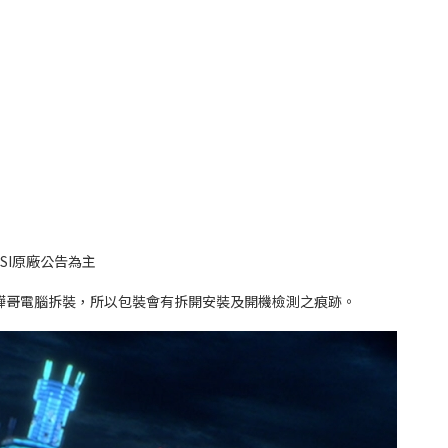
SI原廠公告為主
驊哥電腦拆裝，所以包裝會有拆開安裝及開機檢測之痕跡。