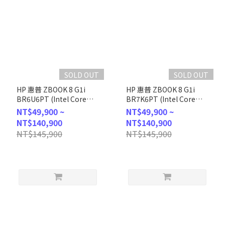
SOLD OUT
SOLD OUT
HP 惠普 ZBOOK 8 G1i
HP 惠普 ZBOOK 8 G1i
BR6U6PT (Intel Core
BR7K6PT (Intel Core
Ultra 7
Ultra 7
NT$49,900 ~
NT$49,900 ~
255U/16G/512GB/W11P/WUXGA/14)
255U/16G/512GB/W11P/WUXG
NT$140,900
NT$140,900
客製化AI商務筆電
客製化AI商務筆電
NT$145,900
NT$145,900