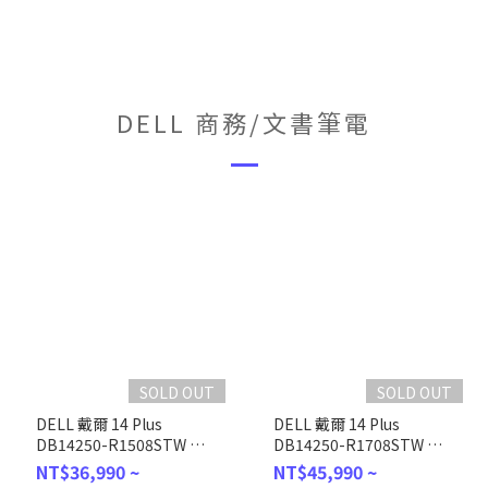
DELL 商務/文書筆電
SOLD OUT
SOLD OUT
DELL 戴爾 14 Plus
DELL 戴爾 14 Plus
DB14250-R1508STW 銀
DB14250-R1708STW 銀
色 (Intel Core Ultra 5
色 (Intel Core Ultra 7
NT$36,990 ~
NT$45,990 ~
226V/16G/1TB/WIN11/2.5K/14)
258V/32GB/1TB/WIN11/2.5K/1