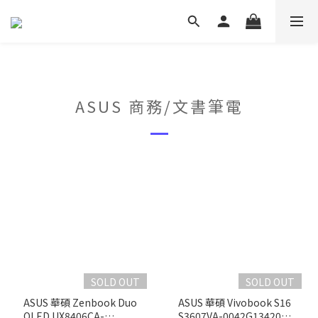
ASUS 商務/文書筆電
SOLD OUT
SOLD OUT
ASUS 華碩 Zenbook Duo
ASUS 華碩 Vivobook S16
OLED UX8406CA-
S3607VA-0042G13420H