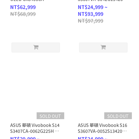
0022I285H (Intel Core
灰 (i5-
NT$62,999
NT$24,999 ~
Ultra 9
13420H/8GB+8GB/512GB
NT$68,999
NT$93,999
285H/32GB/1TB/WIN11/FHD/14)
SSD/WIN11/WUXGA/16)
NT$97,999
客製化AI觸控文書筆電
客製化文書筆電
SOLD OUT
SOLD OUT
ASUS 華碩 Vivobook S14
ASUS 華碩 Vivobook S16
S3407CA-0062G225H 灰
S3607VA-0052S13420H
(Intel Core Ultra 5
銀 (i5-
NT$29,999 ~
NT$24,999 ~