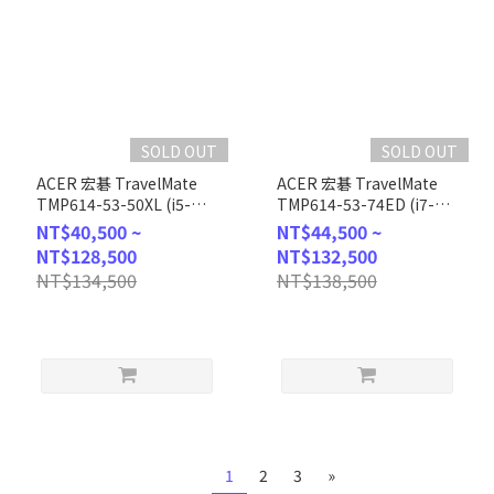
SOLD OUT
SOLD OUT
ACER 宏碁 TravelMate
ACER 宏碁 TravelMate
TMP614-53-50XL (i5-
TMP614-53-74ED (i7-
1335U/16G/1TB
1355U/16G/1T
NT$40,500 ~
NT$44,500 ~
PCIe/W11Pro/WUXGA/14)
PCIE/W11Pro/WUXGA/14)
NT$128,500
NT$132,500
客製化商務筆電
客製化商務筆電
NT$134,500
NT$138,500
1
2
3
»