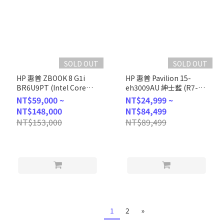
SOLD OUT
SOLD OUT
HP 惠普 ZBOOK 8 G1i
HP 惠普 Pavilion 15-
BR6U9PT (Intel Core
eh3009AU 紳士藍 (R7-
Ultra 7
7730U/16G/512G PCIe
NT$59,000 ~
NT$24,999 ~
255H/16G/RTX500/1T
SSD/W11/FHD/15.6) 客製
NT$148,000
NT$84,499
SSD/W11P/WUXGA/14) 客
化商務筆電
NT$153,000
NT$89,499
製化AI商務筆電
1
2
»