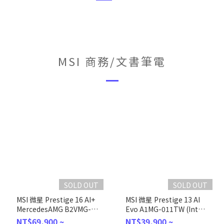
MSI 商務/文書筆電
SOLD OUT
SOLD OUT
MSI 微星 Prestige 16 AI+
MSI 微星 Prestige 13 AI
MercedesAMG B2VMG-
Evo A1MG-011TW (Intel
084TW (Intel Core Ultra
Core Ultra 7
NT$69,900 ~
NT$39,900 ~