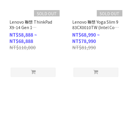
SOLD OUT
SOLD OUT
Lenovo 聯想 ThinkPad
Lenovo 聯想 Yoga Slim 9
X9-14 Gen 1
83CX0010TW (Intel Core
21QA001ATW (Intel Core
Ultra 7 258V/32GB/1TB
NT$58,888 ~
NT$68,990 ~
Ultra 7 258V/32GB/1TB
/W11P/4K/14) 客製化AI觸
NT$68,888
NT$78,990
/W11P/WUXGA/14) 客製
控商務筆電
NT$110,000
NT$81,990
化AI商務筆電