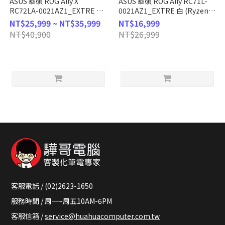
ASUS 華碩 ROG Ally X
ASUS 華碩 ROG Ally RC71L-
RC72LA-0021AZ1_EXTRE 黑
0021AZ1_EXTRE 白 (Ryzen
(Ryzen Z1 Extreme/AMD
Z1 Extreme/AMD
NT$25,999 ~ NT$35,999
NT$16,999
RDNA 3/1TB
Navi3/512G/8G*2 DDR5-
NT$40,900
NT$26,999
PCIe/12G×2/W11/120Hz/FHD/7)
6400/W11/120Hz/FHD_T/7)
觸控電競掌機
觸控電競掌機
客服電話 / (02)2623-1650
服務時間 / 周一~周五10AM-6PM
客服信箱 /
service@huahuacomputer.com.tw