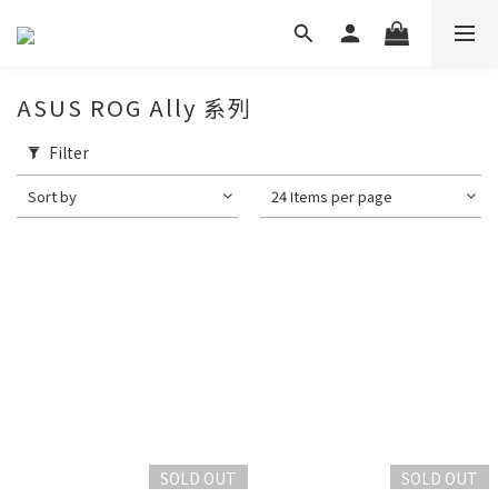
ASUS ROG Ally 系列
Filter
Sort by
24 Items per page
SOLD OUT
SOLD OUT