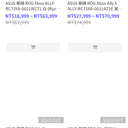
ASUS 華碩 ROG Xbox ALLY-
ASUS 華碩 ROG Xbox Ally X
RC73YA-0021WZZ1 白 (Ryzen
ALLY-RC73XA-0031AZ2E 黑
Z2 A/16GB/512GB
(Ryzen AI Z2
NT$18,999 ~ NT$63,999
NT$27,999 ~ NT$70,999
SSD/WIN11/120Hz/FHD/7) 觸
Extreme/24GB/1TB
NT$67,999
NT$74,999
控電競掌機
SSD/WIN11/120Hz/FHD/7) 觸
控AI電競掌機
SOLD OUT
SOLD OUT