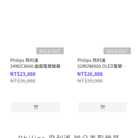
SOLD OUT
SOLD OUT
Philips 飛利浦
Philips 飛利浦
34M2C8600 曲面電競螢幕
32M2N8900 OLED電競螢
幕
NT$23,888
NT$26,888
NT$36,888
NT$39,988
Philips 飛利浦 辦公美型螢幕