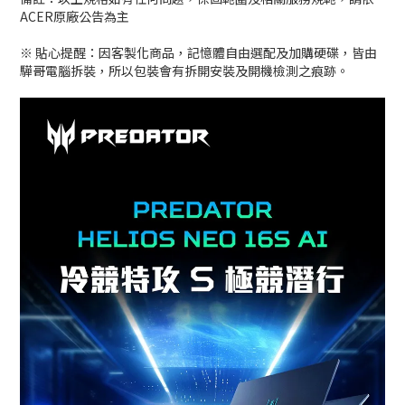
ACER原廠公告為主
※ 貼心提醒：因客製化商品，記憶體自由選配及加購硬碟，皆由
驊哥電腦拆裝，所以包裝會有拆開安裝及開機檢測之痕跡。